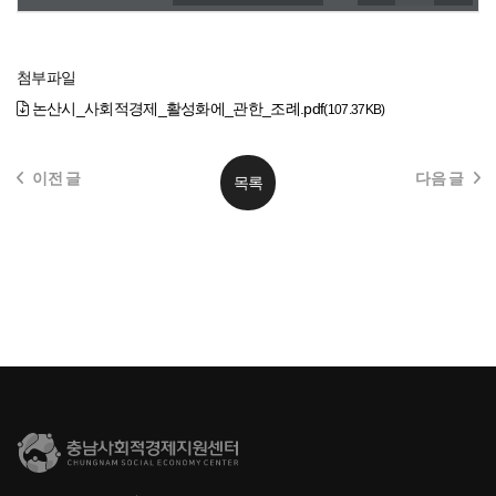
첨부파일
논산시_사회적경제_활성화에_관한_조례.pdf
(107.37KB)
이전 글
다음 글
목록