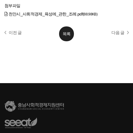
첨부파일
천안시_사회적경제_육성에_관한_조례.pdf
(88.98KB)
이전 글
다음 글
목록