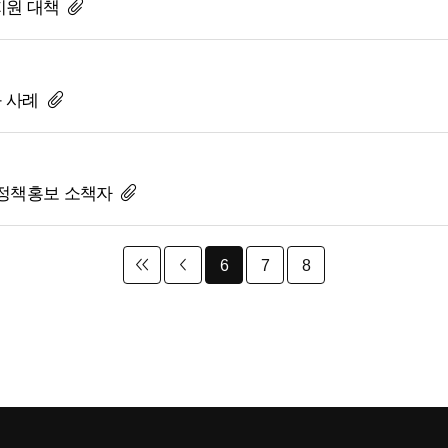
지원 대책
과 사례
 정책홍보 소책자
6
7
8